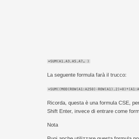
=SUM(A1,A3,A5,A7… )
La seguente formula farà il trucco:
=SUM((MOD(ROW(A1:A250)-ROW(A1),2)=0)*(A1:
Ricorda, questa è una formula CSE, pe
Shift Enter, invece di entrare come form
Nota
Puoi anche utilizzare questa formula no