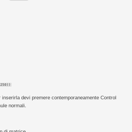
A250))
r inserirla devi premere contemporaneamente Control
ule normali.
n di matrice