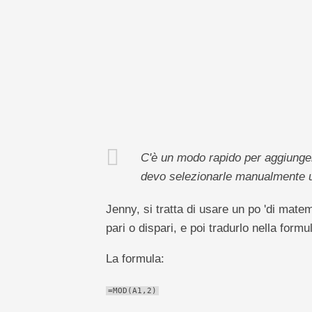
pivot
TechTV
C'è un modo rapido per aggiunger
devo selezionarle manualmente u
Jenny, si tratta di usare un po 'di mat
pari o dispari, e poi tradurlo nella formu
La formula:
=MOD(A1,2)