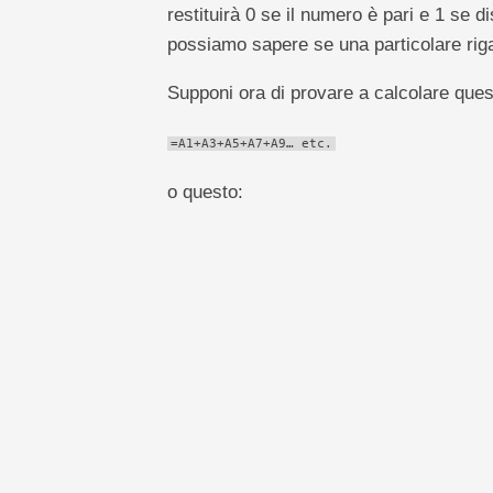
restituirà 0 se il numero è pari e 1 se 
possiamo sapere se una particolare riga 
Supponi ora di provare a calcolare ques
=A1+A3+A5+A7+A9… etc.
o questo: