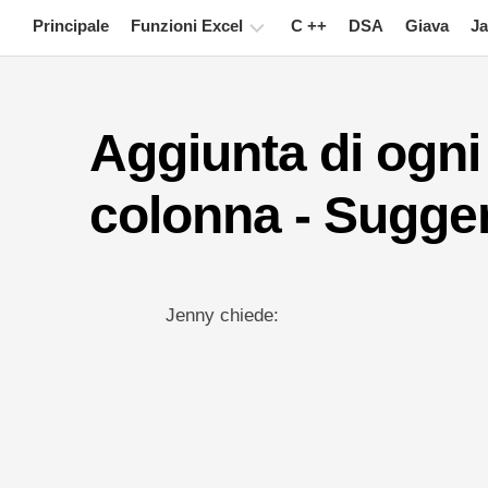
Skip
Principale
Funzioni Excel
C ++
DSA
Giava
Ja
to
content
Grafico
Aggiunta di ogni 
Suggerimenti
su
Excel
colonna - Sugger
Formula
Glossario
Jenny chiede:
Tasti
rapidi
Lezioni
Notizia
Tabella