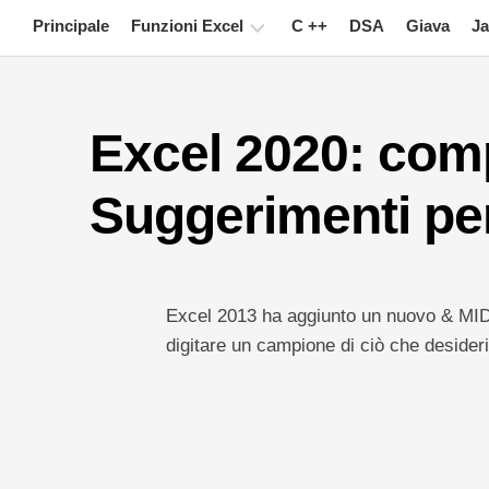
Skip
Principale
Funzioni Excel
C ++
DSA
Giava
Ja
to
content
Grafico
Excel 2020: comp
Suggerimenti
su
Excel
Suggerimenti pe
Formula
Glossario
Excel 2013 ha aggiunto un nuovo & MID
Tasti
rapidi
digitare un campione di ciò che desideri
Lezioni
Notizia
Tabella