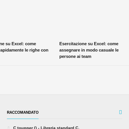
one su Excel: come
Esercitazione su Excel: come
rapidamente le righe con
assegnare in modo casuale le
persone ai team
RACCOMANDATO
C toupper () - Libreria standard C.