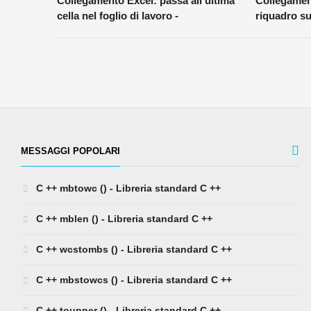
Collegamento Excel: passa all'ultima
Collegamen
cella nel foglio di lavoro -
riquadro su
MESSAGGI POPOLARI
C ++ mbtowc () - Libreria standard C ++
C ++ mblen () - Libreria standard C ++
C ++ wcstombs () - Libreria standard C ++
C ++ mbstowcs () - Libreria standard C ++
C ++ toupper () - Libreria standard C ++