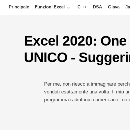
Skip
Principale
Funzioni Excel
C ++
DSA
Giava
Ja
to
content
Grafico
Excel 2020: One
Suggerimenti
su
Excel
UNICO - Suggeri
Formula
Glossario
Per me, non riesco a immaginare perché 
Tasti
rapidi
venduti esattamente una volta. Il mio 
programma radiofonico americano Top 
Lezioni
Notizia
Tabella