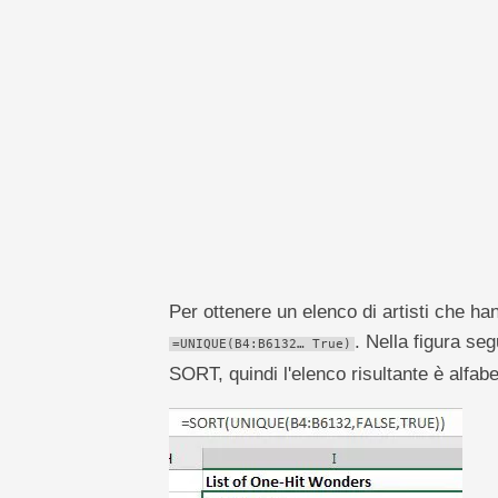
pivot
TechTV
Per ottenere un elenco di artisti che 
. Nella figura se
=UNIQUE(B4:B6132… True)
SORT, quindi l'elenco risultante è alfabe