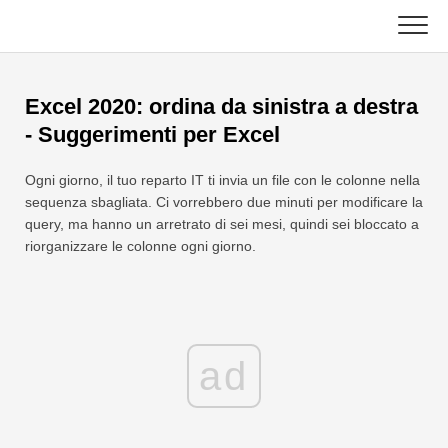
Skip
to
content
Principale
Excel 2020: ordina da sinistra a destra
Funzioni Excel
- Suggerimenti per Excel
Grafico
C ++
Ogni giorno, il tuo reparto IT ti invia un file con le colonne nella
sequenza sbagliata. Ci vorrebbero due minuti per modificare la
Suggerimenti su Excel
DSA
query, ma hanno un arretrato di sei mesi, quindi sei bloccato a
riorganizzare le colonne ogni giorno.
Formula
Giava
Glossario
JavaScript
Tasti rapidi
ad
Kotlin
Lezioni
Pitone
Notizia