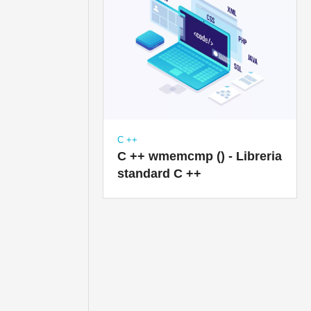
C ++
C ++ wmemcmp () - Libreria
standard C ++