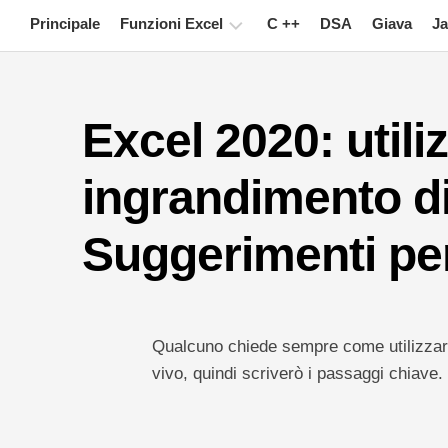
Skip
Principale
Funzioni Excel
C ++
DSA
Giava
Ja
to
content
Grafico
Excel 2020: utiliz
Suggerimenti
su
Excel
ingrandimento d
Formula
Suggerimenti pe
Glossario
Tasti
rapidi
Qualcuno chiede sempre come utilizzar
Lezioni
vivo, quindi scriverò i passaggi chiave.
Notizia
Tabella