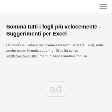
Skip
to
content
Principale
Somma tutti i fogli più velocemente -
Funzioni Excel
Suggerimenti per Excel
Grafico
C ++
Un modo più veloce per creare una formula 3D di Excel, nota
anche come formula spearing. Di solito scrivo
Suggerimenti su Excel
DSA
, ma puoi farlo usando il mouse.
=SUM(Jan:Dec!H10)
Formula
Giava
Glossario
JavaScript
ad
Tasti rapidi
Kotlin
Lezioni
Pitone
Notizia