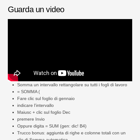
Swift
Guarda un video
Tabella pivot
TechTV
Somma un intervallo rettangolare su tutti i fogli di lavoro
= SOMMA (
Fare clic sul foglio di gennaio
indicare l'intervallo
Maiusc + clic sul foglio Dec
premere Invio
Oppure digita = SUM (gen: dic! B4)
Trucco bonus: aggiunta di righe e colonne totali con un
clic di Somma automatica