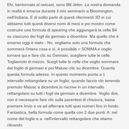
Ehi, bentornato al netcast, sono Bill Jelen. La nostra domanda
in realtà è emersa durante il mio seminario a Bloomington,
nell'Indiana. E di solito parlo di questi riferimenti 3D in cui
abbiamo tutti questi diversi nomi di mesi e poi mostro come
costruire una formula di spearing che aggiungerà la cella B4
su ciascuno dei fogli da gennaio a dicembre. Ma quello che è
emerso oggi è stato - No, vogliamo solo una formula che
sommerà l'intera cosa e sì, è possibile = SOMMA e voglio
tornare qui e fare clic su Gennaio, scegliere tutte le celle.
Togliamolo di mezzo. Scegli tutte le celle che voglio sommare
dal foglio di gennaio e poi Maiusc-clic su dicembre. Guarda
questa formula adesso. In questo momento punta a 1
intervallo rettangolare su un foglio; quando faccio clic tenendo
premuto Maiusc a dicembre,lo riscrive in un intervallo
rettangolare su tutti i fogli da gennaio a dicembre. Voglio dire,
non è necessario fare clic sulla parentesi di chiusura, basta
premere Invio e va ad afferrare tutti quei numeri fino in fondo.
Fantastica, bella formula come quella con 2 due punti. A: nel
nome del foglio e a: nell'intervallo rettangolare che stiamo
ritirando.