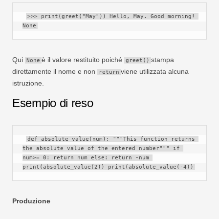
>>> print(greet("May")) Hello, May. Good morning! 
None
Qui
è il valore restituito poiché
stampa
None
greet()
direttamente il nome e non
viene utilizzata alcuna
return
istruzione.
Esempio di reso
def absolute_value(num): """This function returns 
the absolute value of the entered number""" if 
num>= 0: return num else: return -num 
print(absolute_value(2)) print(absolute_value(-4))
Produzione