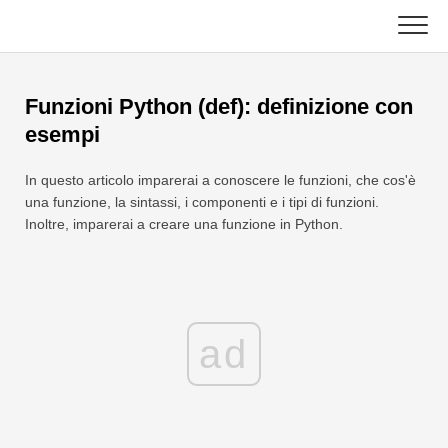
Skip
to
content
Principale
Funzioni Python (def): definizione con
Funzioni Excel
esempi
Grafico
C ++
In questo articolo imparerai a conoscere le funzioni, che cos'è
una funzione, la sintassi, i componenti e i tipi di funzioni.
Suggerimenti su Excel
DSA
Inoltre, imparerai a creare una funzione in Python.
Formula
Giava
Glossario
JavaScript
ad
Tasti rapidi
Kotlin
Lezioni
Pitone
Notizia