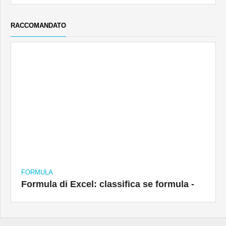
FORMULA
Formula di Excel: classifica se formula -
MESSAGGI POPOLARI
Come utilizzare la funzione SKEW di Excel -
Come utilizzare la funzione SINGOLA di Excel -