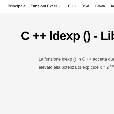
Skip
Principale
Funzioni Excel
C ++
DSA
Giava
Ja
to
content
Grafico
C ++ ldexp () - L
Suggerimenti
su
Excel
Formula
La funzione ldexp () in C ++ accetta due
Glossario
ex
elevato alla potenza di exp cioè x * 2
Tasti
rapidi
Lezioni
Notizia
Tabella