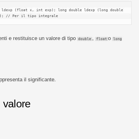
 ldexp (float x, int exp); long double ldexp (long double 
); // Per il tipo integrale
ti e restituisce un valore di tipo
,
o
double
float
long
ppresenta il significante.
l valore