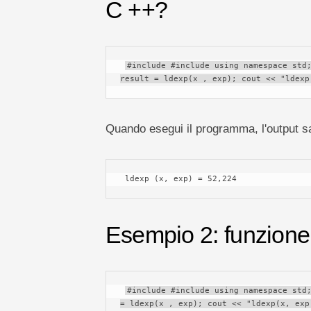
C ++?
#include #include using namespace std;
result = ldexp(x , exp); cout << "ldexp
Quando esegui il programma, l'output s
 ldexp (x, exp) = 52,224 
Esempio 2: funzione 
#include #include using namespace std;
= ldexp(x , exp); cout << "ldexp(x, exp