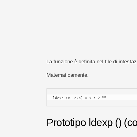
pivot
TechTV
La funzione è definita nel file di intesta
Matematicamente,
exp
ldexp (x, exp) = x * 2 
Prototipo ldexp () (