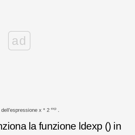
ad
exp
e dell'espressione x * 2
.
iona la funzione ldexp () in