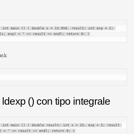
 int main () ( double x = 13.056, result; int exp = 2; 
(x, exp) = " << result << endl; return 0; )
arà:
ldexp () con tipo integrale
 int main () ( double result; int x = 25, exp = 5; result 
) = " << result << endl; return 0; )