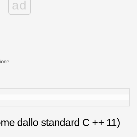
ad
zione.
come dallo standard C ++ 11)