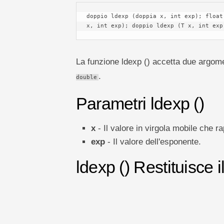
doppio ldexp (doppia x, int exp); float
x, int exp); doppio ldexp (T x, int exp
La funzione ldexp () accetta due argomen
.
double
Parametri ldexp ()
x
- Il valore in virgola mobile che ra
exp
- Il valore dell'esponente.
ldexp () Restituisce i