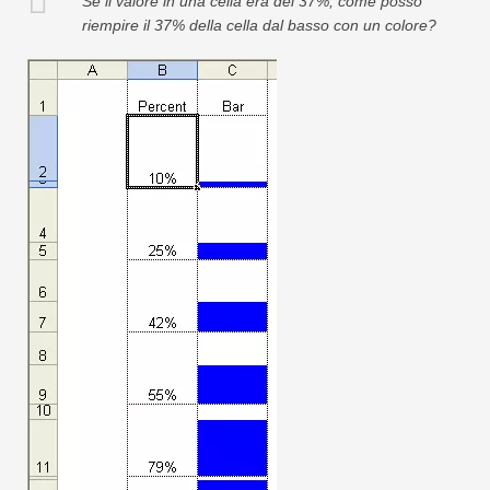
Se il valore in una cella era del 37%, come posso
Swift
riempire il 37% della cella dal basso con un colore?
Tabella pivot
TechTV