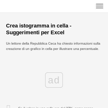
Skip
to
content
Principale
Crea istogramma in cella -
Funzioni Excel
Suggerimenti per Excel
Grafico
C ++
Un lettore della Repubblica Ceca ha chiesto informazioni sulla
creazione di un grafico in cella per illustrare una percentuale.
Suggerimenti su Excel
DSA
Formula
Giava
Glossario
ad
JavaScript
Tasti rapidi
Kotlin
Lezioni
Pitone
Notizia