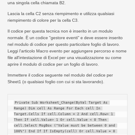
una singola cella chiamata B2.
Lascia la cella C2 senza riempimento e utilizza qualsiasi
riempimento di colore per la cella C3.
Il codice per questa tecnica non è inserito in un modulo
normale. È un codice "gestore eventi" e deve essere inserito
nel modulo di codice per questo particolare foglio di lavoro.
Leggi l'articolo Macro evento per aggiungere percorso e nome
file all'intestazione di Excel per una visualizzazione su come
aprire il modulo di codice per un foglio di lavoro.
Immettere il codice seguente nel modulo del codice per
Sheet1 (o qualsiasi foglio con cui si sta lavorando).
Private Sub Worksheet_Change(ByVal Target As 
Range) Dim cell As Range For Each cell In 
Target.Cells If cell.Column = 2 And cell.Row> 1 
Then If cell.Value> 1 Or cell.Value < 0 Then 
cell.Select MsgBox ("Value must be between 0 and 
100%") End If If IsEmpty(cell) Or cell.Value = 0 