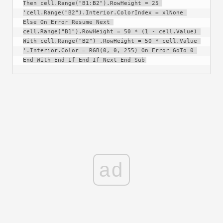
Then cell.Range("B1:B2").RowHeight = 25 
'cell.Range("B2").Interior.ColorIndex = xlNone 
Else On Error Resume Next 
cell.Range("B1").RowHeight = 50 * (1 - cell.Value) 
With cell.Range("B2") .RowHeight = 50 * cell.Value 
'.Interior.Color = RGB(0, 0, 255) On Error GoTo 0 
End With End If End If Next End Sub
ad