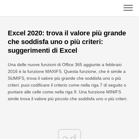
Skip
to
content
Principale
Excel 2020: trova il valore più grande
Funzioni Excel
che soddisfa uno o più criteri:
suggerimenti di Excel
Grafico
C ++
Una delle nuove funzioni di Office 365 aggiunte a febbraio
Suggerimenti su Excel
DSA
2016 è la funzione MAXIFS. Questa funzione, che è simile a
SUMIFS, trova il valore più grande che soddisfa uno o più
Formula
Giava
criteri: puoi codificare il criterio come nella riga 7 di seguito o
puntare alle celle come nella riga 9. Una funzione MINIFS
Glossario
simile trova il valore più piccolo che soddisfa uno o più criteri.
JavaScript
Tasti rapidi
Kotlin
Lezioni
Pitone
Notizia