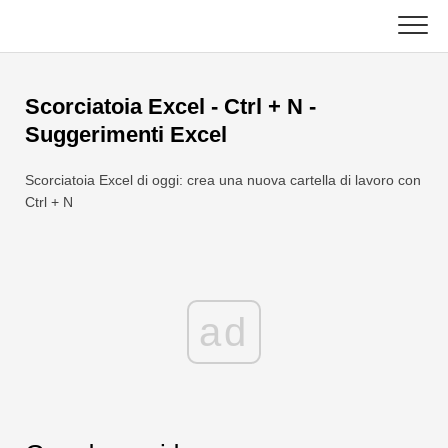
Skip
to
content
Principale
Scorciatoia Excel - Ctrl + N -
Funzioni Excel
Suggerimenti Excel
Grafico
C ++
Scorciatoia Excel di oggi: crea una nuova cartella di lavoro con
Ctrl + N
Suggerimenti su Excel
DSA
Formula
Giava
Glossario
ad
JavaScript
Tasti rapidi
Kotlin
Lezioni
Pitone
Notizia