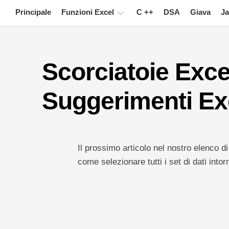
Skip
Principale
Funzioni Excel
C ++
DSA
Giava
Ja
to
content
Grafico
Scorciatoie Exce
Suggerimenti
su
Excel
Suggerimenti Ex
Formula
Glossario
Il prossimo articolo nel nostro elenco di
Tasti
rapidi
come selezionare tutti i set di dati intor
Lezioni
Notizia
Tabella