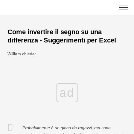
Skip
to
content
Principale
Come invertire il segno su una
Funzioni Excel
differenza - Suggerimenti per Excel
Grafico
C ++
William chiede:
Suggerimenti su Excel
DSA
Formula
Giava
ad
Glossario
JavaScript
Tasti rapidi
Kotlin
Lezioni
Pitone
Probabilmente è un gioco da ragazzi, ma sono
Notizia