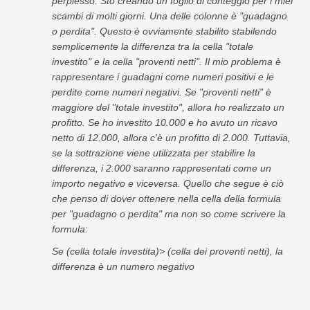
perplesso. Sto creando un foglio di conteggio per i miei
Swift
scambi di molti giorni. Una delle colonne è "guadagno
Tabella pivot
o perdita". Questo è ovviamente stabilito stabilendo
semplicemente la differenza tra la cella "totale
TechTV
investito" e la cella "proventi netti". Il mio problema è
rappresentare i guadagni come numeri positivi e le
perdite come numeri negativi. Se "proventi netti" è
maggiore del "totale investito", allora ho realizzato un
profitto. Se ho investito 10.000 e ho avuto un ricavo
netto di 12.000, allora c'è un profitto di 2.000. Tuttavia,
se la sottrazione viene utilizzata per stabilire la
differenza, i 2.000 saranno rappresentati come un
importo negativo e viceversa. Quello che segue è ciò
che penso di dover ottenere nella cella della formula
per "guadagno o perdita" ma non so come scrivere la
formula:
Se (cella totale investita)> (cella dei proventi netti), la
differenza è un numero negativo