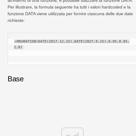
all'interno di una funzione, è possibile utilizzare la funzione DATA.
Per illustrare, la formula seguente ha tutti i valori hardcoded e la
funzione DATA viene utilizzata per fornire ciascuna delle due date
richieste:
=MDURATION(DATE(2017,12,15),DATE(2027,9,15),0.05,0.05,
2,0)
Base