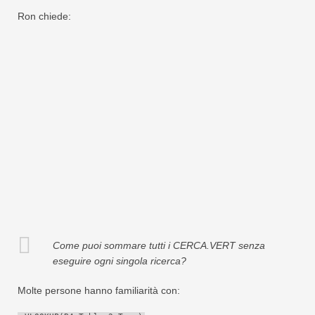
Swift
Ron chiede:
Tabella pivot
TechTV
Come puoi sommare tutti i CERCA.VERT senza
eseguire ogni singola ricerca?
Molte persone hanno familiarità con: