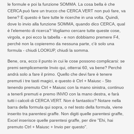
le formule e poi la funzione SOMMA. La cosa bella è che
CERCA può fare un trucco che CERCA.VERT non può fare, va
bene? E questo è fare tutte le ricerche in una volta. Quindi,
dove lo invio alla funzione SOMMA, quando dico CERCA, qual
è l'elemento di ricerca? Vogliamo cercare tutte queste cose,
virgola, e poi ecco la tabella - e non dobbiamo premere F4,
perché non la copieremo da nessuna parte, c'è solo una
formula - chiudi LOOKUP, chiudi la somma.
Bene, ora, ecco il punto in cui le cose possono complicarsi: se
premi semplicemente Invio qui, otterrai 60, va bene? Perché
andrà solo a fare il primo. Quello che devi fare è tenere
premuti i tre tasti magici, e questo è Ctrl + Maiusc - Sto
tenendo premuto Ctrl + Maiusc con la mano sinistra, continuo
a tenerli premuti e premo INVIO con la mano destra, e farà
tutti i calcoli di CERCA.VERT. Non è fantastico? Notare nella
barra della formula qui sopra, o nel testo della formula, viene
inserito tra parentesi graffe. Non digiti quelle parentesi graffe,
Excel inserisce quelle parentesi graffe, per dire "Ehi, hai
premuto Ctrl + Maiusc + Invio per questo".