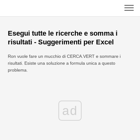
Skip
to
content
Principale
Esegui tutte le ricerche e somma i
Funzioni Excel
risultati - Suggerimenti per Excel
Grafico
C ++
Ron vuole fare un mucchio di CERCA.VERT e sommare i
risultati. Esiste una soluzione a formula unica a questo
Suggerimenti su Excel
DSA
problema.
Formula
Giava
Glossario
JavaScript
ad
Tasti rapidi
Kotlin
Lezioni
Pitone
Notizia