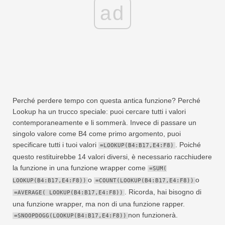
ad
Perché perdere tempo con questa antica funzione? Perché
Lookup ha un trucco speciale: puoi cercare tutti i valori
contemporaneamente e li sommerà. Invece di passare un
singolo valore come B4 come primo argomento, puoi
specificare tutti i tuoi valori
. Poiché
=LOOKUP(B4:B17,E4:F8)
questo restituirebbe 14 valori diversi, è necessario racchiudere
la funzione in una funzione wrapper come
=SUM(
o
o
LOOKUP(B4:B17,E4:F8))
=COUNT(LOOKUP(B4:B17,E4:F8))
. Ricorda, hai bisogno di
=AVERAGE( LOOKUP(B4:B17,E4:F8))
una funzione wrapper, ma non di una funzione rapper.
non funzionerà.
=SNOOPDOGG(LOOKUP(B4:B17,E4:F8))