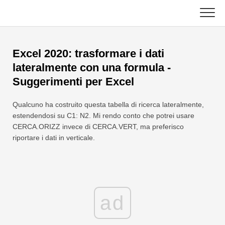
Skip
to
content
Principale
Excel 2020: trasformare i dati
Funzioni Excel
lateralmente con una formula -
Suggerimenti per Excel
Grafico
C ++
Qualcuno ha costruito questa tabella di ricerca lateralmente,
Suggerimenti su Excel
DSA
estendendosi su C1: N2. Mi rendo conto che potrei usare
CERCA.ORIZZ invece di CERCA.VERT, ma preferisco
Formula
Giava
riportare i dati in verticale.
Glossario
JavaScript
Tasti rapidi
Kotlin
ad
Lezioni
Pitone
Notizia