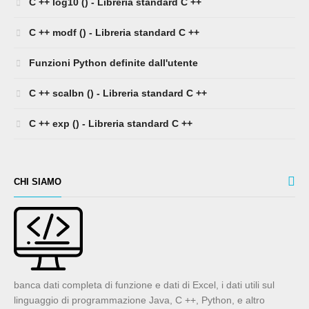
C ++ log10 () - Libreria standard C ++
C ++ modf () - Libreria standard C ++
Funzioni Python definite dall'utente
C ++ scalbn () - Libreria standard C ++
C ++ exp () - Libreria standard C ++
CHI SIAMO
banca dati completa di funzione e dati di Excel, i dati utili sul
linguaggio di programmazione Java, C ++, Python, e altro