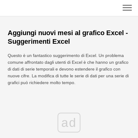
Skip
to
content
Principale
Aggiungi nuovi mesi al grafico Excel -
Funzioni Excel
Suggerimenti Excel
Grafico
C ++
Questo è un fantastico suggerimento di Excel. Un problema
comune affrontato dagli utenti di Excel è che hanno un grafico
Suggerimenti su Excel
DSA
di dati di serie temporali e devono estendere il grafico con
nuove cifre. La modifica di tutte le serie di dati per una serie di
Formula
grafici può richiedere molto tempo.
Giava
Glossario
JavaScript
Tasti rapidi
Kotlin
ad
Lezioni
Pitone
Notizia